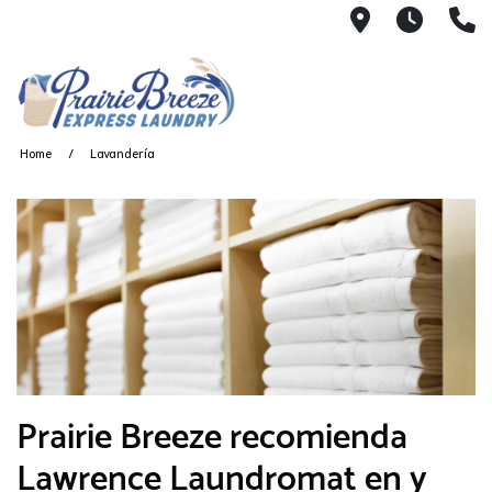
711 W. 23rd
Wash 
(
Home
Lavandería
Prairie Breeze recomienda
Lawrence Laundromat en y